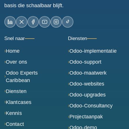
basis die schaalbaar blijft.
LinkedIn
X / Twitter
Facebook
YouTube
Instagram
TikTok
Snel naar
Diensten
Home
Odoo-implementatie
Over ons
Odoo-support
Odoo Experts
Odoo-maatwerk
Caribbean
Odoo-websites
Diensten
Odoo-upgrades
Klantcases
Odoo-Consultancy
Kennis
Projectaanpak
Contact
Odoo-demo