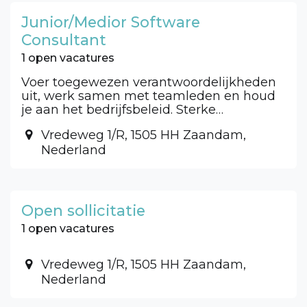
Junior/Medior Software
Consultant
1 open vacatures
Voer toegewezen verantwoordelijkheden
uit, werk samen met teamleden en houd
je aan het bedrijfsbeleid. Sterke
communicatie, probleemoplossend
Vredeweg 1/R, 1505 HH Zaandam,
denken en werkethiek zijn vereist.
Nederland
Aanpassingsvermogen, initiatiefname en
bereidheid om te leren worden
geapprecieerd.
Open sollicitatie
1 open vacatures
Vredeweg 1/R, 1505 HH Zaandam,
Nederland