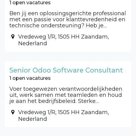
1 open vacatures
Ben jij een oplossingsgerichte professional
met een passie voor klanttevredenheid en
technische ondersteuning? Heb je
ervaring met Odoo en sterke
Vredeweg 1/R, 1505 HH Zaandam,
communicatieve vaardigheden? Dan zijn
Nederland
wij op zoek naar jou!
Senior Odoo Software Consultant
1 open vacatures
Voer toegewezen verantwoordelijkheden
uit, werk samen met teamleden en houd
je aan het bedrijfsbeleid. Sterke
communicatie, probleemoplossend
Vredeweg 1/R, 1505 HH Zaandam,
denken en werkethiek zijn vereist.
Nederland
Aanpassingsvermogen, initiatiefname en
bereidheid om te leren worden
geapprecieerd.