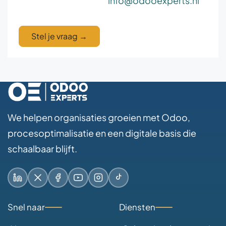
info@odooexperts.nl
Stel je vraag
→
We helpen organisaties groeien met Odoo,
procesoptimalisatie en een digitale basis die
schaalbaar blijft.
LinkedIn
X / Twitter
Facebook
YouTube
Instagram
TikTok
Snel naar
Diensten