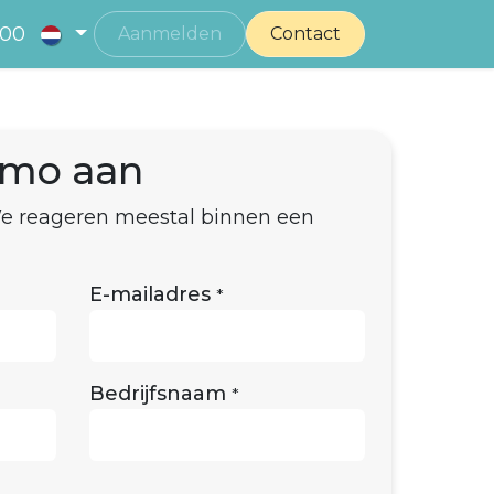
 00
Aanmelden
Contact
emo aan
 We reageren meestal binnen een
E-mailadres
*
Bedrijfsnaam
*