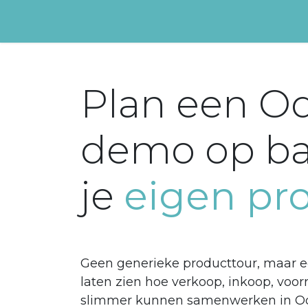
Overslaan naar inhoud
Home
Oplossingen
Kennis
Plan een O
demo op ba
je
eigen pro
Geen generieke producttour, maar 
laten zien hoe verkoop, inkoop, voor
slimmer kunnen samenwerken in O