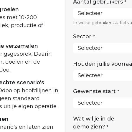
Aantal gebruikers
*
groeien
ies met 10-200
In welke gebruikersstaffel val
tiek, productie of
Sector
*
ie verzamelen
ingsgesprek. Daarin
en, doelen en de
Houden jullie voorraa
Odoo.
chte scenario's
 Odoo op hoofdlijnen in
Gewenste start
*
 geen standaard
 uit je eigen operatie.
Wat wil je in de
nen
demo zien?
ario's en laten zien
*