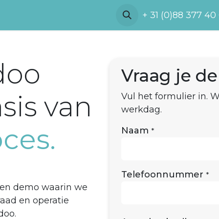
Referenties
Demo
Over ons
+ 31 (0)88 377 40
doo
Vraag je d
sis van
Vul het formulier in.
werkdag.
ces.
Naam
*
Telefoonnummer
*
een demo waarin we
raad en operatie
doo.