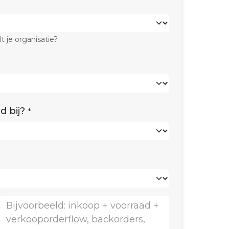
t je organisatie?
d bij?
*