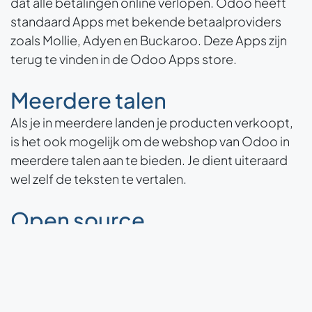
dat alle betalingen online verlopen. Odoo heeft
standaard Apps met bekende betaalproviders
zoals Mollie, Adyen en Buckaroo. Deze Apps zijn
terug te vinden in de Odoo Apps store.
Meerdere talen
Als je in meerdere landen je producten verkoopt,
is het ook mogelijk om de webshop van Odoo in
meerdere talen aan te bieden. Je dient uiteraard
wel zelf de teksten te vertalen.
Open source
De software van Odoo is
open source
, dit heeft
als voordeel dat het geen grenzen heeft en
webshop volledig naar jouw wensen gebouwd
kan worden. Wij adviseren wel om samen te gaan