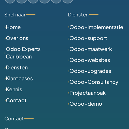
LinkedIn
X / Twitter
Facebook
YouTube
Instagram
TikTok
Snel naar
Diensten
Home
Odoo-implementatie
Over ons
Odoo-support
Odoo Experts
Odoo-maatwerk
Caribbean
Odoo-websites
Diensten
Odoo-upgrades
Klantcases
Odoo-Consultancy
Kennis
Projectaanpak
Contact
Odoo-demo
Contact