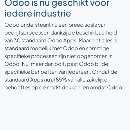
Odoo is nu geschikt voor
iedere industrie
Odoo ondersteunt nu een breed scala van
bedrijfsprocessen dankzij de beschikbaarheid
van 30 standaard Odoo Apps. Maar niet alles is
standaard mogelijk met Odoo en sommige
specifieke processen zijn niet opgenomen in
Odoo. Nu, meer dan ooit, past Odoo bij de
specifieke behoeften van iedereen. Omdat de
standaard Apps nu al 85% van alle zakelijke
behoeftes op de markt dekken, en omdat Odoo
Studio het mogelijk maakt om de Apps aan te
passen en details toe te voegen. Het voorbeeld
van de Makelaardij industrie geïntroduceerd in de
Odoo Studio video is een goed voorbeeld. De
nieuwe App maakt het mogelijk om de verkoop