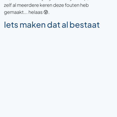
zelf al meerdere keren deze fouten heb
gemaakt... helaas 😰.
Iets maken dat al bestaat
Stel je bent naar iets op zoek, maar je kunt het niet
vinden in Odoo. Betekent dit dat het niet bestaat
in Odoo, of dat je een extra Odoo-app moet
installeren?
Check hier het overzicht van alle Odoo Apps
Of heb je misschien niet de rechten om bepaalde
informatie te zien? Stel je die twee situaties voor.
Hier komt Odoo Studio van pas. Je maakt de
ontbrekende functionaliteit 'even' zelf, met als
resultaat dat je iets hebt gemaakt wat al bestaat in
Odoo.