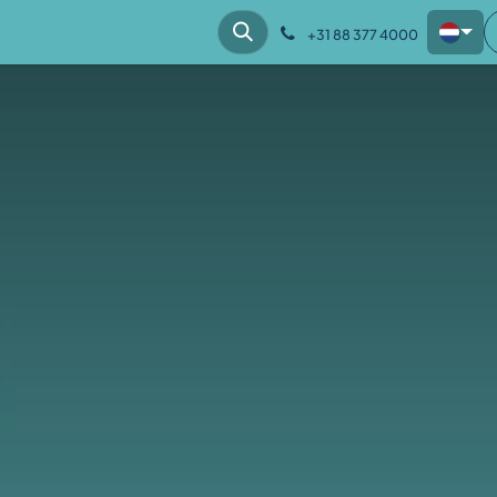
hes
Klantcases
Kennis
Over ons
+31 88 377 4000