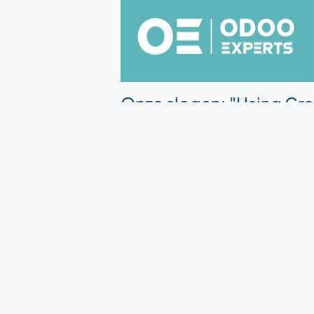
Onze slogan: "Using Cre
Deze slogan vat onze essentie s
bedrijfssoftware brengen wij cre
onze klanten makkelijker maken 
begrijpelijke oplossingen.
Nu je ons beter kent, nodigen we 
onze woorden in daden om te zette
Lees ook
Odoo Experts slu