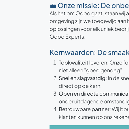
💼 Onze missie: De onb
Als het om Odoo gaat, staan wij
omgeving zijn we toegewijd aan 
oplossingen voor elk uniek bedri
Odoo Experts.
Kernwaarden: De smaakm
Topkwaliteit leveren:
Onze foc
niet alleen "goed genoeg".
Snel en slagvaardig:
In de sne
direct op de kern.
Open en directe communicat
onder uitdagende omstandi
Betrouwbare partner:
Wij bou
klanten kunnen op ons reken