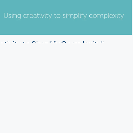
ativity to Simplify Complexity"
amen. In de complexe wereld van ERP en
ativiteit en eenvoud samen. Ons doel? Het leven van
door ingewikkelde uitdagingen om te zetten in
je uit om deel te nemen aan onze reis. We zijn klaar om
n en kijken uit naar de toekomst. Ready, set, go! 🚀
it zich aan bij Best Odoo Partners