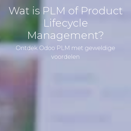
Wat is PLM of Product
Lifecycle
Management?
Ontdek Odoo PLM met geweldige
voordelen