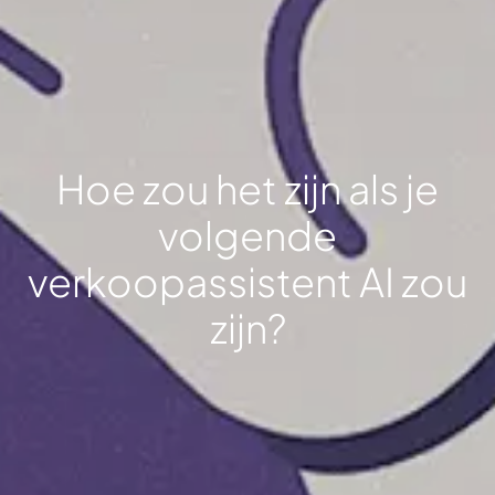
Hoe zou het zijn als je
volgende
verkoopassistent AI zou
zijn?