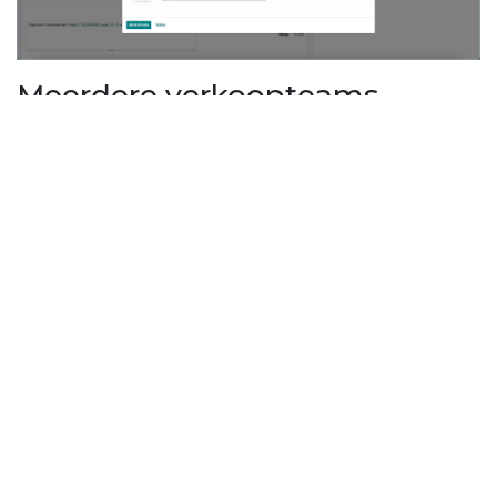
Meerdere verkoopteams
Je kunt nu instellen dat je werkt met
verkopers die in meerdere verkoopteams
tegelijk actief zijn.
Automatisch factuur
verzenden
Als een order online is betaald, kun je nu
instellen dat de factuur automatisch wordt
aangemaakt.
Verbeterde weergave van
productinformatie