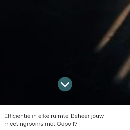
Efficiëntie in elke ruimte: Beheer jouw
meetingrooms met Odoo 17