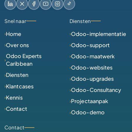
LinkedIn
X / Twitter
Facebook
YouTube
Instagram
TikTok
Snel naar
Diensten
Home
Odoo-implementatie
Over ons
Odoo-support
Odoo Experts
Odoo-maatwerk
Caribbean
Odoo-websites
Diensten
Odoo-upgrades
Klantcases
Odoo-Consultancy
Kennis
Projectaanpak
Contact
Odoo-demo
Contact