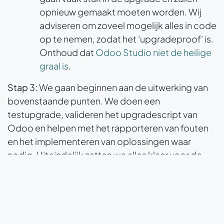
opnieuw gemaakt moeten worden. Wij
adviseren om zoveel mogelijk alles in code
op te nemen, zodat het 'upgradeproof' is.
Onthoud dat
Odoo Studio niet de heilige
graal is
.
Stap 3:
We gaan beginnen aan de uitwerking van
bovenstaande punten. We doen een
testupgrade, valideren het upgradescript van
Odoo en helpen met het rapporteren van fouten
en het implementeren van oplossingen waar
nodig. Uiteindelijk zetten we alles klaar voor de
echte upgrade. Hier zit het meeste werk (aantal
uren) in.
Stap 4:
De daadwerkelijke upgrade vindt plaats.
We doen dit op een afgesproken tijdstip,