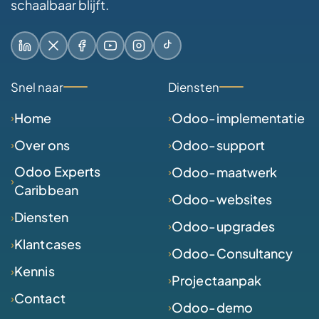
schaalbaar blijft.
LinkedIn
X / Twitter
Facebook
YouTube
Instagram
TikTok
Snel naar
Diensten
Home
Odoo-implementatie
Over ons
Odoo-support
Odoo Experts
Odoo-maatwerk
Caribbean
Odoo-websites
Diensten
Odoo-upgrades
Klantcases
Odoo-Consultancy
Kennis
Projectaanpak
Contact
Odoo-demo