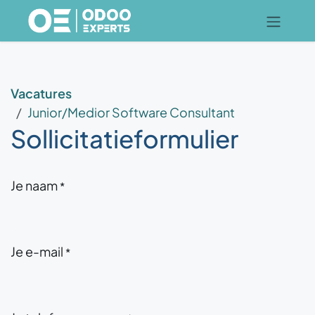
Overslaan naar inhoud
Vacatures
Junior/Medior Software Consultant
Sollicitatieformulier
Je naam
*
Je e-mail
*