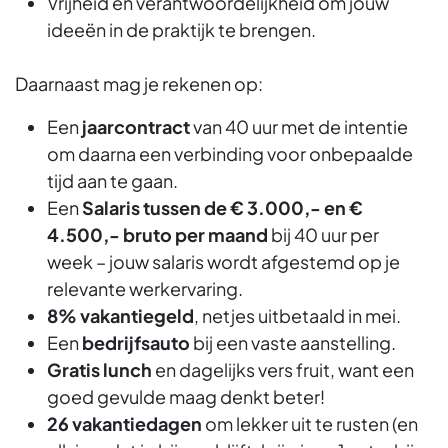
Vrijheid en verantwoordelijkheid om jouw
ideeën in de praktijk te brengen.
Daarnaast mag je rekenen op:
Een
jaarcontract
van 40 uur met de intentie
om daarna een verbinding voor onbepaalde
tijd aan te gaan.
Een
Salaris tussen de € 3.000,- en €
4.500,- bruto per maand
bij 40 uur per
week – jouw salaris wordt afgestemd op je
relevante werkervaring.
8% vakantiegeld
, netjes uitbetaald in mei.
Een
bedrijfsauto
bij een vaste aanstelling.
Gratis lunch
en dagelijks vers fruit, want een
goed gevulde maag denkt beter!
26 vakantiedagen
om lekker uit te rusten (en