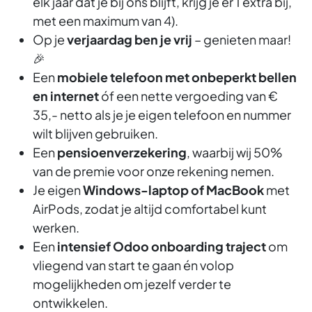
elk jaar dat je bij ons blijft, krijg je er 1 extra bij,
met een maximum van 4).
Op je
verjaardag ben je vrij
– genieten maar!
🎉
Een
mobiele telefoon met onbeperkt bellen
en internet
óf een nette vergoeding van €
35,- netto als je je eigen telefoon en nummer
wilt blijven gebruiken.
Een
pensioenverzekering
, waarbij wij 50%
van de premie voor onze rekening nemen.
Je eigen
Windows-laptop of MacBook
met
AirPods, zodat je altijd comfortabel kunt
werken.
Een
intensief Odoo onboarding traject
om
vliegend van start te gaan én volop
mogelijkheden om jezelf verder te
ontwikkelen.