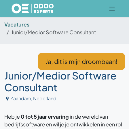
Overslaan naar inhoud
Vacatures
Junior/Medior Software Consultant
Ja, dit is mijn dro
om
baan!
Junior/Medior Software
Consultant
Zaandam
,
Nederland
Heb je
0 tot 5 jaar ervaring
in de wereld van
bedrijfssoftware en wil je je ontwikkelen in een rol