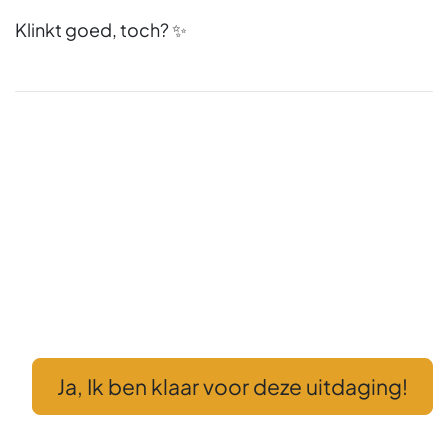
Klinkt goed, toch? ✨
Ben jij klaar om je carrière te starten of te
vervolgen bij Odoo Experts? Druk op de knop en
zet de eerste stap richting jouw nieuwe uitdaging.
Wij kijken ernaar uit om jou te ontmoeten!
💡
Tip:
Laat in je motivatie zien hoe jouw soft skills
bijdragen aan succesvolle Odoo-projecten!
Ja, Ik ben klaar voor deze uitdaging!