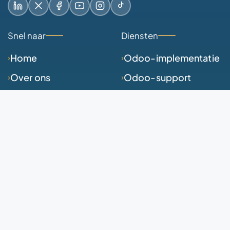
LinkedIn
X / Twitter
Facebook
YouTube
Instagram
TikTok
Snel naar
Diensten
Home
Odoo-implementatie
Over ons
Odoo-support
Odoo Experts
Odoo-maatwerk
Caribbean
Odoo-websites
Diensten
Odoo-upgrades
Klantcases
Odoo-Consultancy
Kennis
Projectaanpak
Contact
Odoo-demo
Contact