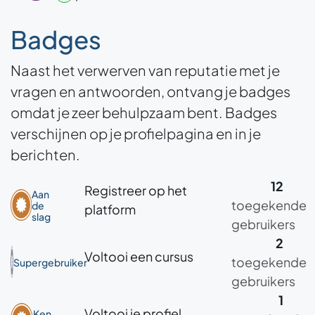
Badges
Naast het verwerven van reputatie met je
vragen en antwoorden, ontvang je badges
omdat je zeer behulpzaam bent.
Badges
verschijnen op je profielpagina en in je
berichten.
12
Registreer op het
Aan
toegekende
de
platform
slag
gebruikers
2
Voltooi een cursus
toegekende
Supergebruiker
gebruikers
1
Voltooi je profiel
Ken