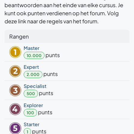
beantwoorden aan het einde van elke cursus. Je
kunt ook punten verdienen op het forum. Volg
deze link naar de regels van het forum.
Rangen
Master
punt
s
10.000
Expert
punt
s
2.000
Specialist
punt
s
500
Explorer
punt
s
100
Starter
punt
s
1