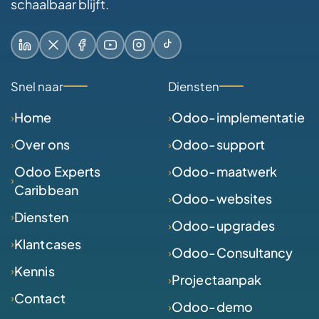
schaalbaar blijft.
LinkedIn
X / Twitter
Facebook
YouTube
Instagram
TikTok
Snel naar
Diensten
Home
Odoo-implementatie
Over ons
Odoo-support
Odoo Experts
Odoo-maatwerk
Caribbean
Odoo-websites
Diensten
Odoo-upgrades
Klantcases
Odoo-Consultancy
Kennis
Projectaanpak
Contact
Odoo-demo