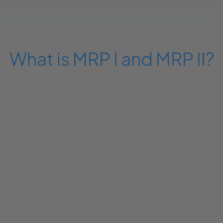
What is MRP I and MRP II?