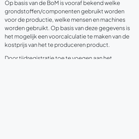
Op basis van de BoM is vooraf bekend welke
grondstoffen/componenten gebruikt worden
voor de productie, welke mensen en machines
worden gebruikt. Op basis van deze gegevens is
het mogelijk een voorcalculatie te maken van de
kostprijs van het te produceren product.
Door tijdregistratie toe te voegen aan het
productieproces is het mogelijk om de
effectiviteit van mensen en machines te meten en
een nacalculatie te maken van het
geproduceerde product.
Odoo MRP II
Odoo is geheel MRP II. Odoo is erin geslaagd om
alle benodigde functionaliteiten te integreren in
Odoo
en dat eenvoudig en overzichtelijk. Odoo