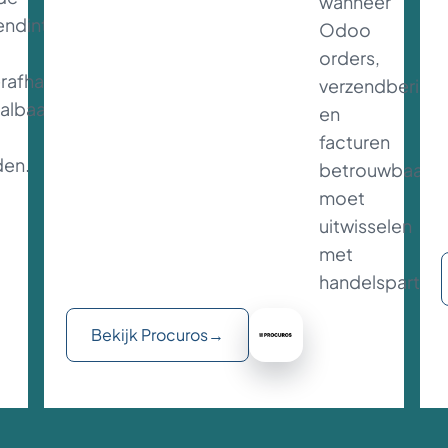
wanneer
endintegratie
Odoo
orders,
rafhandeling
verzendberich
albaar
en
facturen
den.
betrouwbaar
moet
uitwisselen
met
handelspartner
Bekijk Procuros
→