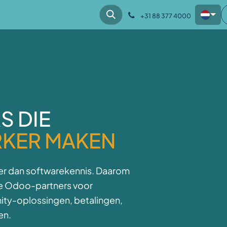
hes
Klantcases
Kennis
Over ons
+31 88 377 4000
 DIE
RKER MAKEN
r dan softwarekennis. Daarom
e Odoo-partners voor
ity-oplossingen, betalingen,
en.