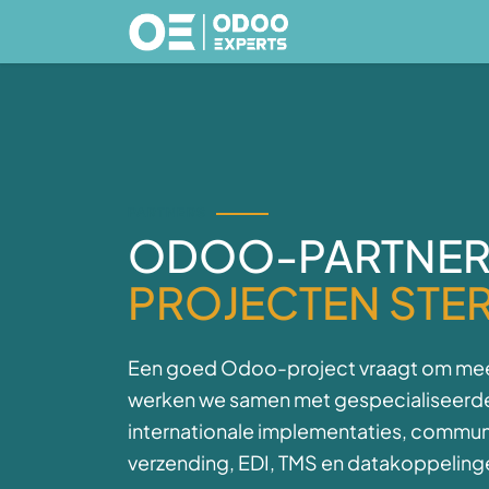
Overslaan naar inhoud
Diensten
Branc
PARTNERS
ODOO-PARTNERS
PROJECTEN STE
Een goed Odoo-project vraagt om mee
werken we samen met gespecialiseerd
internationale implementaties, commun
verzending, EDI, TMS en datakoppeling