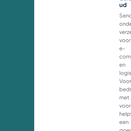
ud
Sen
onde
verz
voor
e-
com
en
logis
Voo
bedr
met
voor
help
een
goe