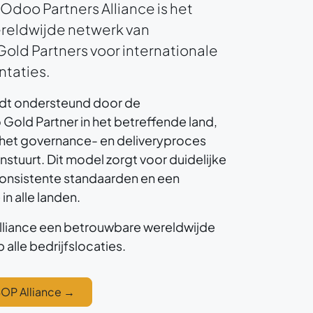
Odoo Partners Alliance is het
eldwijde netwerk van
ld Partners voor internationale
taties.
ordt ondersteund door de
ld Partner in het betreffende land,
r het governance- en deliveryproces
anstuurt. Dit model zorgt voor duidelijke
consistente standaarden en een
n alle landen.
liance een betrouwbare wereldwijde
alle bedrijfslocaties.
OP Alliance
→