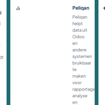
Peliqan
i
Peliqan
i
helpt
data uit
Odoo
en
t
andere
systemen
dt
bruikbaar
te
maken
voor
rapportage,
analyse
en