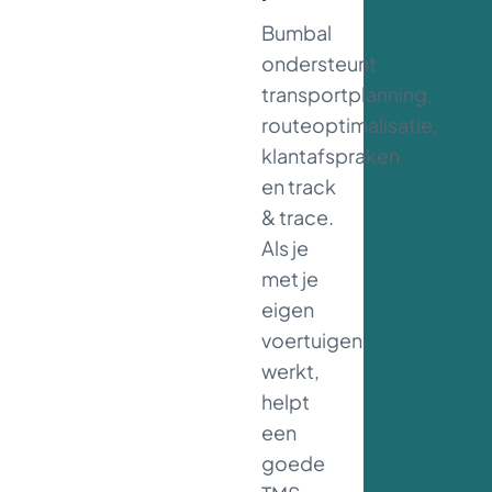
Bumbal
ondersteunt
transportplanning,
routeoptimalisatie,
klantafspraken
en track
& trace.
Als je
met je
eigen
voertuigen
werkt,
helpt
men.
een
goede