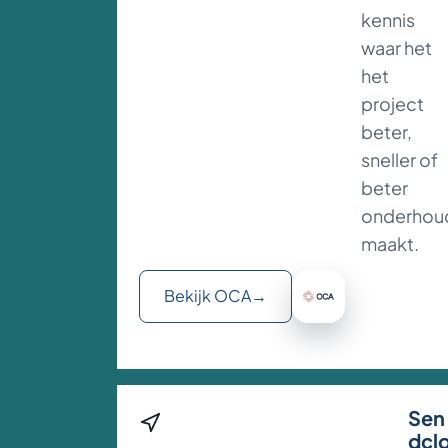
kennis
waar het
het
project
beter,
sneller of
beter
onderhou
maakt.
Bekijk OCA
→
Sen
dcl