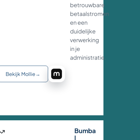
betrouwbare
betaalstromen
en een
duidelijke
verwerking
in je
administratie.
Bekijk Mollie
→
Bumba
l