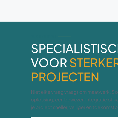
ECOSYSTEEM
SPECIALISTIS
VOOR
STERKE
PROJECTEN
Niet elke vraag vraagt om maatwerk. S
oplossing, een bewezen integratie of k
je project sneller, veiliger en toekoms