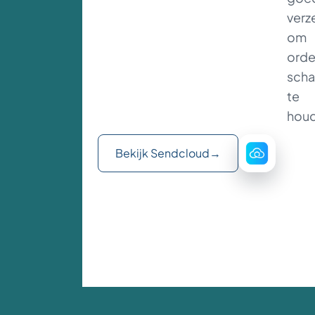
verz
om
orde
scha
te
hou
Bekijk Sendcloud
→