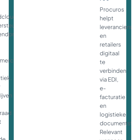
Procuros
dcloud
helpt
rsteunt
leveranciers
endprocessen
en
retailers
digitaal
merce
te
verbinden
tiek.
via EDI,
r
e-
ijven
facturatie
en
raad
logistieke
t
documentstro
Relevant
de