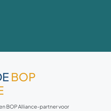
DE
BOP
E
en BOP Alliance-partner voor