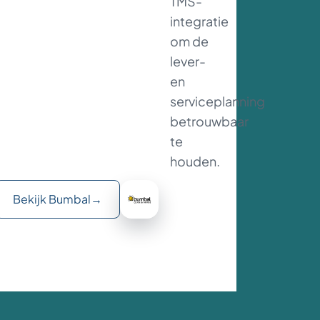
TMS-
integratie
om de
ten
lever-
en
serviceplanning
betrouwbaar
te
houden.
Bekijk Bumbal
→
s.