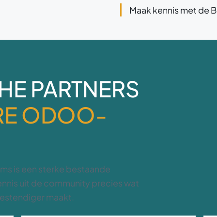
Maak kennis met de B
CHE PARTNERS
RE ODOO-
oms is een sterke bestaande
ennis uit de community precies wat
tbestendiger maakt.