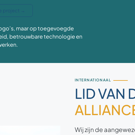
e project
→
n logo’s, maar op toegevoegde
heid, betrouwbare technologie en
 werken.
INTERNATIONAAL
LID VAN 
ALLIANC
Wij zijn de aangewez