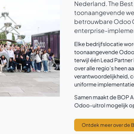
Nederland. The Best 
toonaangevende wer
betrouwbare Odoo Go
enterprise-implemen
Elke bedrijfslocatie w
toonaangevende Odoo Go
terwijl één Lead Partne
over alle regio’s heen a
verantwoordelijkheid, 
uniforme implementatie i
Samen maakt de BOP Al
Odoo-uitrol mogelijk op 
Ontdek meer over de B