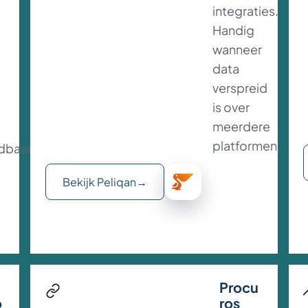
integraties.
Handig
wanneer
data
verspreid
is over
meerdere
platformen.
dbaar
Bekijk Peliqan
→
Procu
o
ros