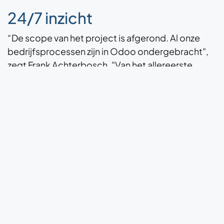
24/7 inzicht
“De scope van het project is afgerond. Al onze
bedrijfsprocessen zijn in Odoo ondergebracht",
zegt Frank Achterbosch. "Van het allereerste
klantcontact tot de installatie, service en
aftersales verloopt alles in Odoo. Recent hebben
we zelfs ook
onze website
omgezet naar Odoo.
Voorheen had het management onvoldoende
zicht op processen en prestaties. Nu hebben we
24/7 real-time inzicht in het hele bedrijf.”
Waarom Riyhadh en
Zaandam matchen?
Odoo Experts begreep goed wat we wilden en ze
waren in staat om alles om te zetten naar