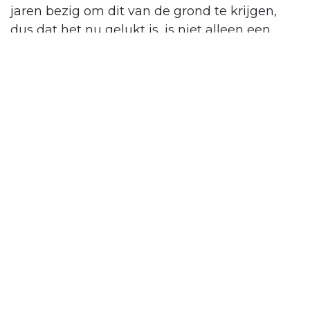
jaren bezig om dit van de grond te krijgen,
dus dat het nu gelukt is, is niet alleen een
enorme opluchting voor ons, maar voor de
hele Brain Group, het Duitse biotechbedrijf
waartoe wij sinds vorig jaar behoren. Er zit
veel tijd in het maken van recepten. Het is
waanzinnig dat dit in het Odoo ERP-pakket
gebouwd kon worden. Het klinkt misschien
niet zo ingewikkeld, maar het is uniek dat dit
in een softwarepakket kan. Een systeem dat
continu, real time, de voorraad bijhoudt in een
proces waarbij reserveringen in de voorraad
voortdurend alle kanten op gaan.” “We wisten
dat het moeilijk zou worden”, zegt Erwin van
der Ploeg, Senior Consultant Odoo Experts.
“Het is ons gelukt door nauwe samenwerking
met Breatec. Zij hebben direct ingezien dat je