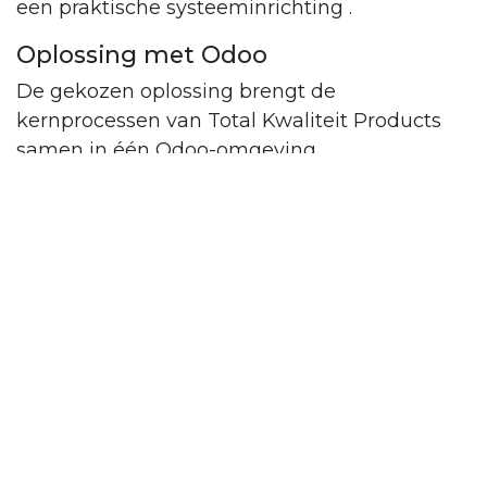
een praktische systeeminrichting .
Oplossing met Odoo
De gekozen oplossing brengt de
kernprocessen van Total Kwaliteit Products
samen in één Odoo-omgeving.
Basisinstellingen voor de onderneming, talen,
gebruikersrollen en documentlay-outs
vormen daarbij het fundament, zodat het
systeem niet alleen functioneel maar ook
organisatorisch inzetbaar is. Van daaruit zijn
verkoop, kassa, voorraad, inkoop en
boekhouding zo ingericht dat gegevens niet
langer versnipperd staan. Het resultaat is een
omgeving waarin afdelingen met dezelfde
bron werken en waar transacties sneller
doorstromen naar de juiste vervolgstappen in