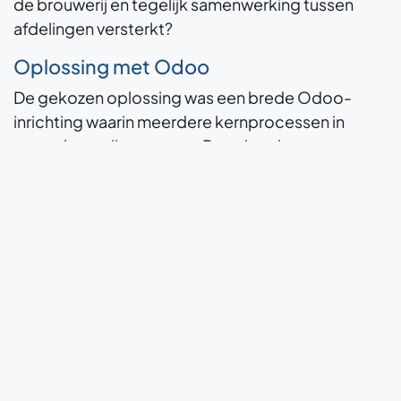
de brouwerij en tegelijk samenwerking tussen
afdelingen versterkt?
Oplossing met Odoo
De gekozen oplossing was een brede Odoo-
inrichting waarin meerdere kernprocessen in
samenhang zijn opgezet. Daardoor kan
Moersleutel werken met één centraal platform
voor commerciële, operationele en
ondersteunende processen. Dat helpt om
gegevens dichter bij de bron vast te leggen en
afdelingen vanuit dezelfde werkelijkheid te laten
werken. In plaats van versnipperde stappen
ontstaat zo een meer geïntegreerde manier van
organiseren, met één centrale digitale basis voor
de dagelijkse aansturing.