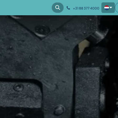
hes
Klantcases
Kennis
Over ons
+31 88 377 4000