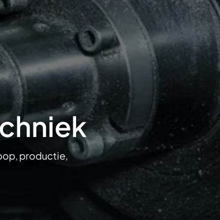
echniek
oop, productie,