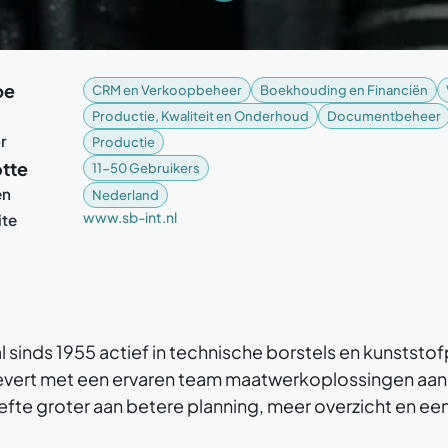
pe
CRM en Verkoopbeheer
Boekhouding en Financiën
Productie, Kwaliteit en Onderhoud
Documentbeheer
r
Productie
tte
11-50 Gebruikers
en
Nederland
www.sb-int.nl
te
l sinds 1955 actief in technische borstels en kunstst
levert met een ervaren team maatwerkoplossingen aan
fte groter aan betere planning, meer overzicht en e