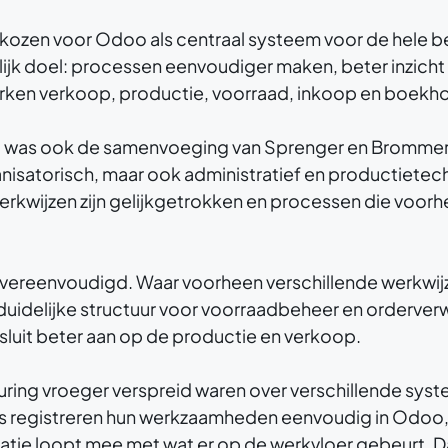
zen voor Odoo als centraal systeem voor de hele be
jk doel: processen eenvoudiger maken, beter inzicht 
en verkoop, productie, voorraad, inkoop en boekhou
ect was ook de samenvoeging van Sprenger en Brommer
anisatorisch, maar ook administratief en productietec
erkwijzen zijn gelijkgetrokken en processen die voorh
k vereenvoudigd. Waar voorheen verschillende werkwijz
duidelijke structuur voor voorraadbeheer en orderve
 sluit beter aan op de productie en verkoop.
uring vroeger verspreid waren over verschillende syst
rs registreren hun werkzaamheden eenvoudig in Odo
atie loopt mee met wat er op de werkvloer gebeurt. Da