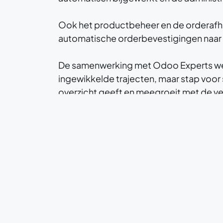
Ook het productbeheer en de orderafh
automatische orderbevestigingen naar va
De samenwerking met Odoo Experts werd
ingewikkelde trajecten, maar stap voor
overzicht geeft en meegroeit met de ver
Lees ook
Top 10 tips voor Groot
Lees ook
11 tips om beter je pro