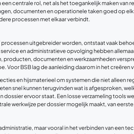
een centrale rol, net als het toegankelijk maken van r
gen, documenten en operationele taken goed op elkaar
dere processen met elkaar verbindt.
of processen uitgebreider worden, ontstaat vaak beh
 service en administratieve opvolging hebben allemaa
en, producten, documenten en werkzaamheden verspreid
e. Voor BSB lag de aanleiding daarom in het creëren
pecties en hijsmaterieel om systemen die niet alleen r
ten snel kunnen terugvinden wat is afgesproken, welke
 dossier ervoor staat. Een losse verzameling tools 
rale werkwijze per dossier mogelijk maakt, van eerste
d administratie, maar vooral in het verbinden van een te