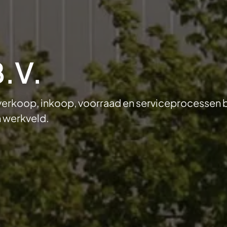
.V.
erkoop, inkoop, voorraad en serviceprocessen b
 werkveld.