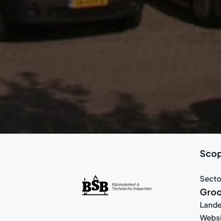
Sco
Secto
Groo
Land
Websi