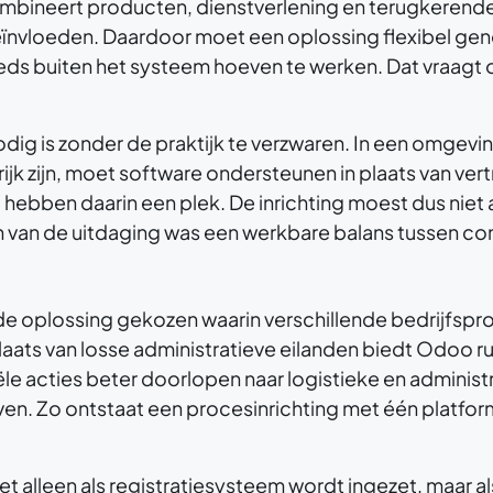
bineert producten, dienstverlening en terugkerend
eïnvloeden. Daardoor moet een oplossing flexibel gen
ds buiten het systeem hoeven te werken. Dat vraagt 
odig is zonder de praktijk te verzwaren. In een omgev
grijk zijn, moet software ondersteunen in plaats van 
ben daarin een plek. De inrichting moest dus niet al
n van de uitdaging was een werkbare balans tussen c
e oplossing gekozen waarin verschillende bedrijfspr
aats van losse administratieve eilanden biedt Odoo r
 acties beter doorlopen naar logistieke en administr
en. Zo ontstaat een procesinrichting met één platform 
et alleen als registratiesysteem wordt ingezet, maar a