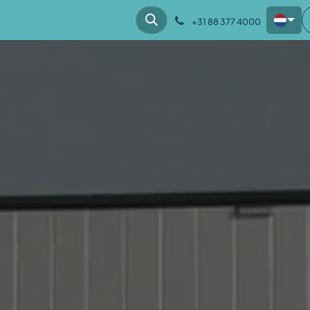
hes
Klantcases
Kennis
Over ons
+31 88 377 4000