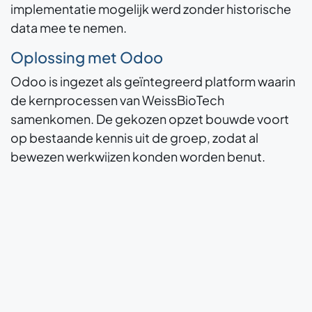
implementatie mogelijk werd zonder historische
data mee te nemen.
Oplossing met Odoo
Odoo is ingezet als geïntegreerd platform waarin
de kernprocessen van WeissBioTech
samenkomen. De gekozen opzet bouwde voort
op bestaande kennis uit de groep, zodat al
bewezen werkwijzen konden worden benut.
Tegelijk werd rekening gehouden met de eigen
context van WeissBioTech, waaronder productie
van vloeibare enzymen en de noodzaak om
processen van aanvraag tot levering en van
ontvangst tot productieorder logisch met elkaar
te verbinden in één systeem.
Voor de boekhouding werd samengewerkt met