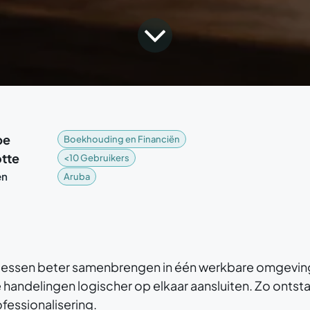
pe
Boekhouding en Financiën
tte
<10 Gebruikers
en
Aruba
essen beter samenbrengen in één werkbare omgeving
e handelingen logischer op elkaar aansluiten. Zo ontst
fessionalisering.