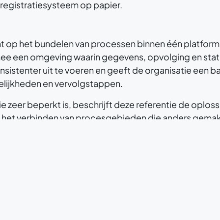
registratiesysteem op papier.
t op het bundelen van processen binnen één platform. 
ee een omgeving waarin gegevens, opvolging en statu
sistenter uit te voeren en geeft de organisatie een b
elijkheden en vervolgstappen.
eer beperkt is, beschrijft deze referentie de oploss
n het verbinden van procesgebieden die anders gemakk
meer uniforme manier van registreren en opvolgen, met
 ruggengraat voor de organisatie.
n
 of modules bevestigd, waardoor deze sectie bewust alg
sen rond administratie, interne coördinatie en proc
 van stamgegevens, het beheren van status en voortga