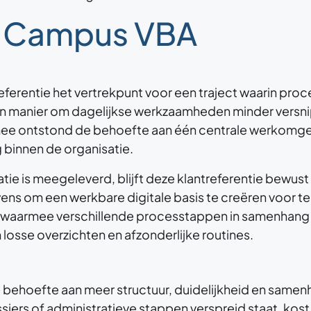
s Campus VBA
eferentie het vertrekpunt voor een traject waarin pro
een manier om dagelijkse werkzaamheden minder versnip
ee ontstond de behoefte aan één centrale werkomgev
 binnen de organisatie.
ie is meegeleverd, blijft deze klantreferentie bewust 
e wens om een werkbare digitale basis te creëren voor
rm waarmee verschillende processtappen in samenhang
 losse overzichten en afzonderlijke routines.
e behoefte aan meer structuur, duidelijkheid en samen
siers of administratieve stappen verspreid staat, kost 