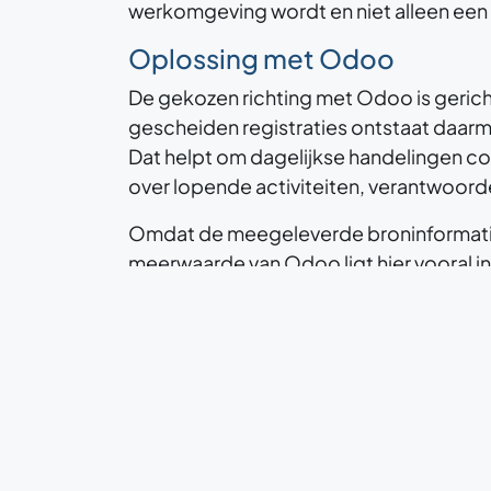
werkomgeving wordt en niet alleen een 
Oplossing met Odoo
De gekozen richting met Odoo is gerich
gescheiden registraties ontstaat daarm
Dat helpt om dagelijkse handelingen con
over lopende activiteiten, verantwoord
Omdat de meegeleverde broninformatie z
meerwaarde van Odoo ligt hier vooral i
werken vanuit één systeem ontstaat een 
Zo wordt Odoo een schaalbare digitale
Gebruikte apps en processe
Er zijn in de bron geen specifieke apps
Odoo kan worden ingezet om kernproces
één omgeving. Denk aan het vastleggen