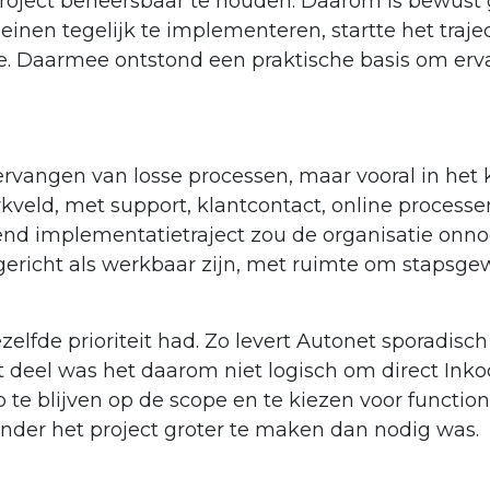
 project beheersbaar te houden. Daarom is bewust
einen tegelijk te implementeren, startte het trajec
. Daarmee ontstond een praktische basis om erva
vervangen van losse processen, maar vooral in het 
kveld, met support, klantcontact, online processe
ttend implementatietraject zou de organisatie on
richt als werkbaar zijn, met ruimte om stapsgewi
zelfde prioriteit had. Zo levert Autonet sporadis
at deel was het daarom niet logisch om direct In
e blijven op de scope en te kiezen voor functional
nder het project groter te maken dan nodig was.