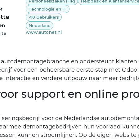
Personeelszaken (HR)
Helpdesk en Klantenservic
r
Technologie en IT
tte
<10 Gebruikers
en
Nederland
www.autonet.nl
ite
de autodemontagebranche en ondersteunt klanten
edrijf voor een beheersbare eerste stap met Odoo
ine interactie en verdere uitbouw naar meer bedrij
oor support en online pr
tiseringsbedrijf voor de Nederlandse autodemont
 waarmee demontagebedrijven hun voorraad kunne
essen kunnen stroomlijnen. Op de eigen website p