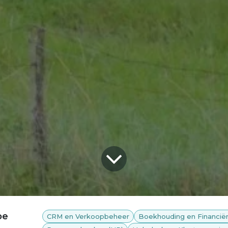
pe
CRM en Verkoopbeheer
Boekhouding en Financië