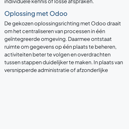
individuele kennis of losse afspraken.
Oplossing met Odoo
De gekozen oplossingsrichting met Odoo draait
om het centraliseren van processen in één
geïntegreerde omgeving. Daarmee ontstaat
ruimte om gegevens op één plaats te beheren,
activiteiten beter te volgen en overdrachten
tussen stappen duidelijker te maken. In plaats van
versnipperde administratie of afzonderlijke
proceslogica kan de organisatie werken vanuit
een gedeeld referentiepunt. Dat ondersteunt niet
alleen het dagelijkse werk, maar maakt ook
rapportage en opvolging consistenter dankzij één
centrale werkomgeving .
Belangrijk in deze aanpak is dat Odoo niet als
losstaand registratiesysteem wordt neergezet,