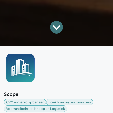
Scope
CRM en Verkoopbeheer
Boekhouding en Financiën
Voorraadbeheer, Inkoop en Logistiek