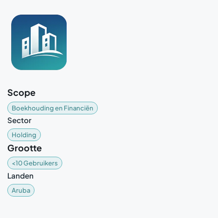
Scope
Boekhouding en Financiën
Sector
Holding
Grootte
<10 Gebruikers
Landen
Aruba