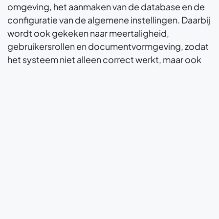
omgeving, het aanmaken van de database en de
configuratie van de algemene instellingen. Daarbij
wordt ook gekeken naar meertaligheid,
gebruikersrollen en documentvormgeving, zodat
het systeem niet alleen correct werkt, maar ook
aansluit op dagelijks gebruik.
Inhoudelijk ligt de nadruk op financiële
administratie en facturatie, afgestemd op de
activiteiten van Romar in verhuur en
vastgoedbeheer. Odoo bundelt transacties,
rapportage en opvolging in één systeem en
ondersteunt ook situaties met meerdere
entiteiten wanneer dat relevant is. Zo ontstaat een
geïntegreerde financiële werking waarin
gegevens minder versnipperd zijn en beslissingen
beter onderbouwd kunnen worden met actuele