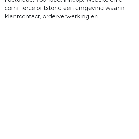
commerce ontstond een omgeving waarin
klantcontact, orderverwerking en
productpresentatie op elkaar aansluiten.
Daardoor hoeft informatie minder vaak
tussen losse systemen te worden
overgenomen en kan de organisatie werken
vanuit één operationeel landschap waarin de
belangrijkste bedrijfsstromen direct met
elkaar verbonden zijn.
Daarnaast is de inrichting verbreed met
Productie, Documenten, Helpdesk,
Medewerkers, Verlof, E-mailmarketing en
ondersteunende communicatie-apps. Samen
met Studio en een aanzienlijk aantal custom
modules wijst dit op een implementatie
waarin standaardfunctionaliteit is uitgebreid