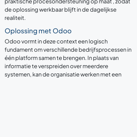
praktische procesondersteuning op maat , zodat
de oplossing werkbaar blijft in de dagelijkse
realiteit.
Oplossing met Odoo
Odoo vormt in deze context een logisch
fundament om verschillende bedrijfsprocessen in
één platform samen te brengen. In plaats van
informatie te verspreiden over meerdere
systemen, kan de organisatie werken met een
centraal model waarin gegevens, taken en
administratieve stappen beter verbonden zijn.
Daardoor ontstaat een meer consistente basis
voor opvolging en samenwerking. Voor DATATILE
LTD betekent dat vooral een stap richting
geïntegreerde procesondersteuning , met
minder versnippering en meer samenhang in de