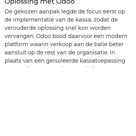
Oplossing met Odoo
De gekozen aanpak legde de focus eerst op
de implementatie van de kassa, zodat de
verouderde oplossing snel kon worden
vervangen. Odoo bood daarvoor een modern
platform waarin verkoop aan de balie beter
aansluit op de rest van de organisatie. In
plaats van een geïsoleerde kassatoepassing
ontstond een omgeving waarin kassa en
backoffice verbonden zijn, met ruimte om
stamdata, artikelen en transacties centraal te
beheren.
Rond die kern is de oplossing breder opgezet.
Odoo ondersteunt de import van producten,
productcategorieën, varianten, klanten,
leveranciers en de voorraadstand bij livegang.