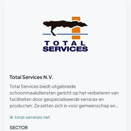
Total Services N.V.
Total Services biedt uitgebreide
schoonmaakdiensten gericht op het verbeteren van
faciliteiten door gespecialiseerde services en
producten. Ze zetten zich in voor gemeenschap en
professionele groei, ondersteund door
total-services.net
certificeringen en positieve klantfeedback.
SECTOR