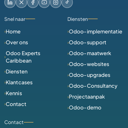
LinkedIn
X / Twitter
Facebook
YouTube
Instagram
TikTok
Snel naar
Diensten
Home
Odoo-implementatie
Over ons
Odoo-support
Odoo Experts
Odoo-maatwerk
Caribbean
Odoo-websites
Diensten
Odoo-upgrades
Klantcases
Odoo-Consultancy
Kennis
Projectaanpak
Contact
Odoo-demo
Contact