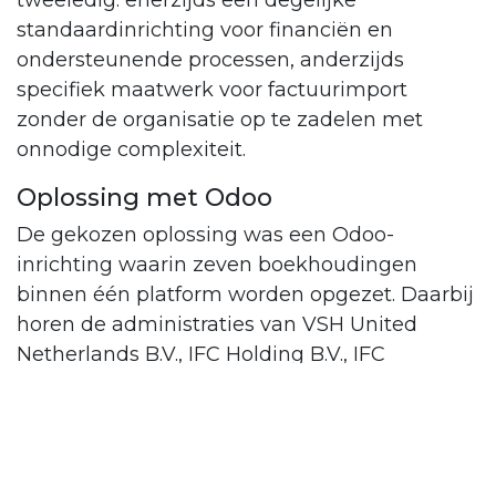
tweeledig: enerzijds een degelijke
standaardinrichting voor financiën en
ondersteunende processen, anderzijds
specifiek maatwerk voor factuurimport
zonder de organisatie op te zadelen met
onnodige complexiteit.
Oplossing met Odoo
De gekozen oplossing was een Odoo-
inrichting waarin zeven boekhoudingen
binnen één platform worden opgezet. Daarbij
horen de administraties van VSH United
Netherlands B.V., IFC Holding B.V., IFC
Caribbean B.V., IFC Vastgoed B.V., VSH USA
LLC, VSH Tech B.V. in Nederland en VSH Tech
N.V. in Suriname. Door deze bedrijven in Odoo
onder te brengen ontstaat centrale financiële