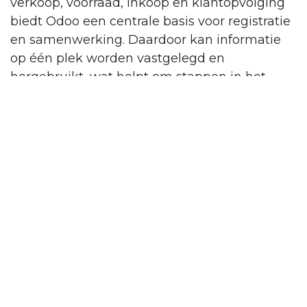
verkoop, voorraad, inkoop en klantopvolging
biedt Odoo een centrale basis voor registratie
en samenwerking. Daardoor kan informatie
op één plek worden vastgelegd en
hergebruikt, wat helpt om stappen in het
order- en distributieproces beter op elkaar te
laten aansluiten.
De inrichting sluit aan op de dagelijkse
praktijk van een distributeur met meerdere
merken en veel onderlinge afhankelijkheden
tussen afdelingen. Daarbij is ook rekening
gehouden met specifieke aanvullingen in de
omgeving, ondersteund door beperkt maar
gericht specifiek maatwerk . Zo blijft de
oplossing dicht bij de standaard waar dat kan,
terwijl relevante uitzonderingen of extra