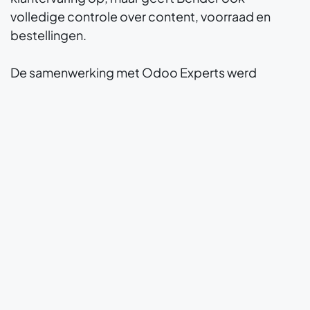
volledige controle over content, voorraad en
bestellingen.
De samenwerking met Odoo Experts werd
gekenmerkt door een heldere aanpak en
intensieve begeleiding. Waar nodig werd
maatwerk geleverd, maar altijd met oog op
schaalbaarheid en eenvoud. Dankzij deze aanpak
beschikt Bender nu over een systeem dat
meegroeit met de ambities, zonder dat het
complexer wordt.
Bender blijft doen waar het goed in is: inspireren,
adviseren en leveren. Maar nu met een digitale
ruggengraat die klaar is voor de
toekomst. Mogelijk gemaakt door Odoo en de
experts die weten hoe je technologie in dienst