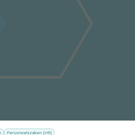
n
Personeelszaken (HR)