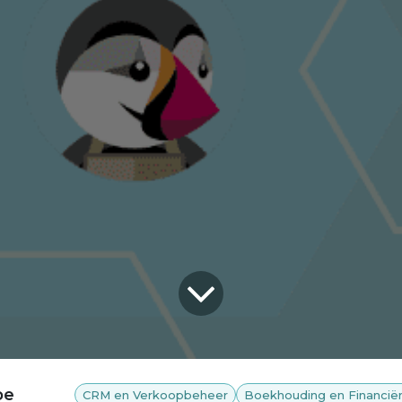
pe
CRM en Verkoopbeheer
Boekhouding en Financië