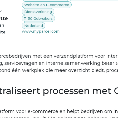
Website en E-commerce
r
Dienstverlening
tte
11-50 Gebruikers
en
Nederland
www.myparcel.com
ite
cebedrijven met een verzendplatform voor inter
 servicevragen en interne samenwerking beter te 
tond één werkplek die meer overzicht biedt, proc
raliseert processen met
latform voor e-commerce en helpt bedrijven om i