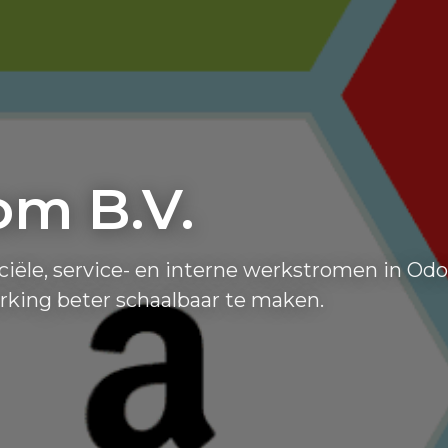
om B.V.
ële, service- en interne werkstromen in Od
rking beter schaalbaar te maken.