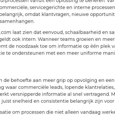
urprocessen vanuit één oplossing te beheren. Vanu
ommerciële, servicegerichte en interne processen
 belangrijk, omdat klantvragen, nieuwe opportunit
ar samenhangen.
.com laat zien dat eenvoud, schaalbaarheid en s
 geldt ook intern. Wanneer teams groeien en mee
mt de noodzaak toe om informatie op één plek v
atie te ondersteunen met een meer uniforme mani
n de behoefte aan meer grip op opvolging en een 
ng waar commerciële leads, lopende klantrelaties,
erkt versnipperde informatie al snel vertragend
 juist snelheid en consistentie belangrijk zijn voo
isatie om processen die niet alleen vandaag werk