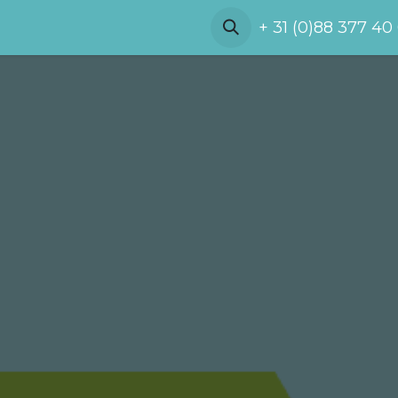
Referenties
Demo
Over ons
+ 31 (0)88 377 40