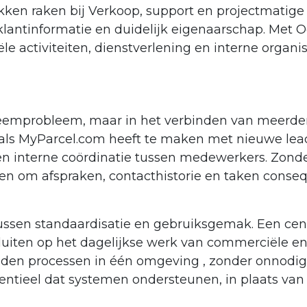
kken raken bij Verkoop, support en projectmatig
klantinformatie en duidelijk eigenaarschap. Met
 activiteiten, dienstverlening en interne organisa
ysteemprobleem, maar in het verbinden van meerd
e als MyParcel.com heeft te maken met nieuwe lea
 en interne coördinatie tussen medewerkers. Zond
 en om afspraken, contacthistorie en taken conseq
 tussen standaardisatie en gebruiksgemak. Een ce
sluiten op het dagelijkse werk van commerciële 
en processen in één omgeving , zonder onnodige c
sentieel dat systemen ondersteunen, in plaats va